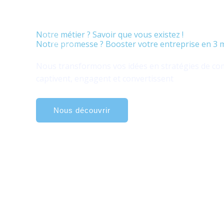
Aller
au
contenu
Notre métier ? Savoir que vous existez !
Notre promesse ? Booster votre entreprise en 3 
Votre histoire mérite d’être entendue
Nous transformons vos idées en stratégies de co
captivent, engagent et convertissent
Nous découvrir